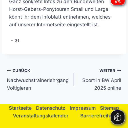
Ganz konkrete Infos zu den Bundeweiten
Horst-Gebers-Ponytouren Small und Large
könnt Ihr dem Infoblatt entnehmen, welches
auf unserer Internetseite eingestellt ist.
31
Beitragsnavigation
ZURÜCK
WEITER
Nachwuchstrainerlehrgang
Sport in BW April
Voltigieren
2025 online
Startseite
Datenschutz
Impressum
Sitemap
Veranstaltungskalender
Barrierefreiheit