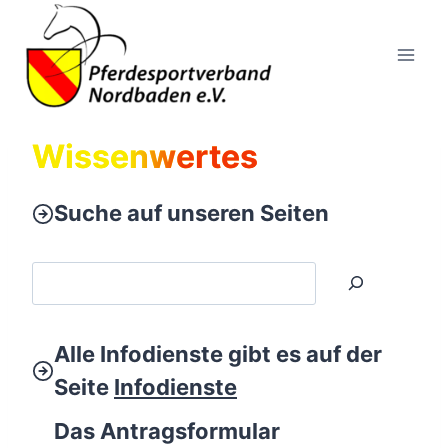
Zum
Inhalt
springen
Wissenwertes
Suche auf unseren Seiten
S
u
c
Alle Infodienste gibt es auf der
h
e
Seite
Infodienste
n
Das Antragsformular