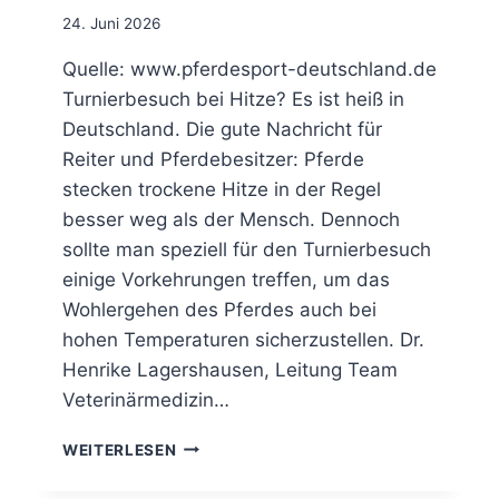
E
24. Juni 2026
R
P
Quelle: www.pferdesport-deutschland.de
R
Turnierbesuch bei Hitze? Es ist heiß in
E
Deutschland. Die gute Nachricht für
I
Reiter und Pferdebesitzer: Pferde
S
Q
stecken trockene Hitze in der Regel
U
besser weg als der Mensch. Dennoch
A
sollte man speziell für den Turnierbesuch
L
I
einige Vorkehrungen treffen, um das
F
Wohlergehen des Pferdes auch bei
I
hohen Temperaturen sicherzustellen. Dr.
K
Henrike Lagershausen, Leitung Team
A
T
Veterinärmedizin…
I
O
T
WEITERLESEN
N
I
I
P