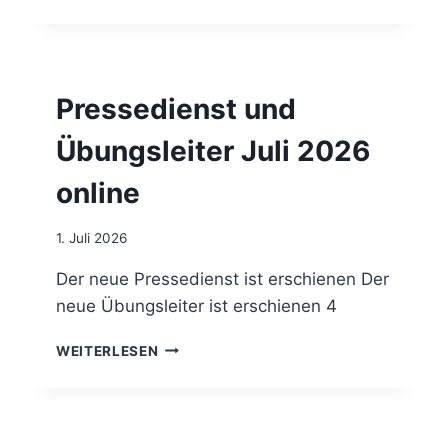
F
E
R
D
E
Pressedienst und
S
P
Übungsleiter Juli 2026
O
R
online
T
N
E
1. Juli 2026
W
S
Der neue Pressedienst ist erschienen Der
(
neue Übungsleiter ist erschienen 4
F
N
P
WEITERLESEN
A
R
K
E
T
S
U
S
E