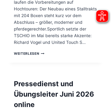
laufen die Vorbereitungen auf
Z
E
Hochtouren: Der Neubau eines Stalltrakts
N
mit 204 Boxen steht kurz vor dem
P
Abschluss – größer, moderner und
F
E
pferdegerechter.Sportlich setzte der
R
TSCHIO im Mai bereits starke Akzente:
D
Richard Vogel und United Touch S…
E
S
P
WEITERLESEN
P
F
O
E
R
R
T
D
U
E
N
Pressedienst und
S
T
P
E
Übungsleiter Juni 2026
O
R
R
D
online
T
R
N