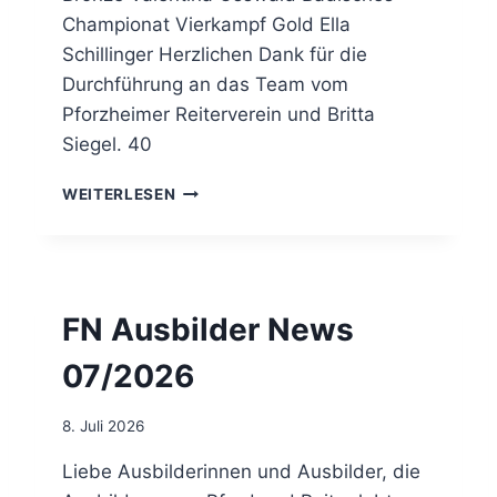
H
Championat Vierkampf Gold Ella
Ö
Schillinger Herzlichen Dank für die
P
F
Durchführung an das Team vom
I
Pforzheimer Reiterverein und Britta
N
Siegel. 40
G
E
B
N
WEITERLESEN
A
D
I
S
C
FN Ausbilder News
H
E
07/2026
M
E
I
8. Juli 2026
S
T
Liebe Ausbilderinnen und Ausbilder, die
E