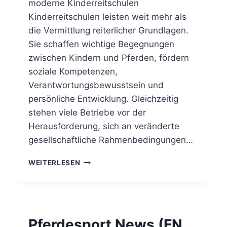
moderne Kinderreitschulen
N
Kinderreitschulen leisten weit mehr als
die Vermittlung reiterlicher Grundlagen.
Sie schaffen wichtige Begegnungen
zwischen Kindern und Pferden, fördern
soziale Kompetenzen,
Verantwortungsbewusstsein und
persönliche Entwicklung. Gleichzeitig
stehen viele Betriebe vor der
Herausforderung, sich an veränderte
gesellschaftliche Rahmenbedingungen…
G
WEITERLESEN
E
M
E
I
N
Pferdesport News (FN
S