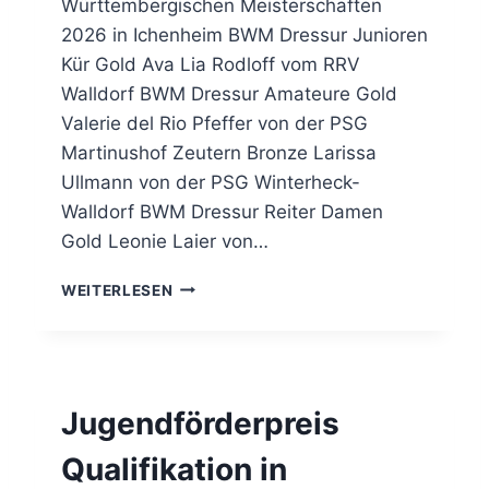
Württembergischen Meisterschaften
S
M
Q
P
2026 in Ichenheim BWM Dressur Junioren
U
F
Kür Gold Ava Lia Rodloff vom RRV
A
E
Walldorf BWM Dressur Amateure Gold
L
L
I
Valerie del Rio Pfeffer von der PSG
B
F
A
Martinushof Zeutern Bronze Larissa
I
C
Ullmann von der PSG Winterheck-
K
H
Walldorf BWM Dressur Reiter Damen
A
T
T
A
Gold Leonie Laier von…
I
L
O
A
WEITERLESEN
N
C
I
H
N
T
H
M
E
E
Jugendförderpreis
M
D
S
A
Qualifikation in
B
I
A