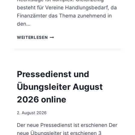
T
besteht für Vereine Handlungsbedarf, da
I
Finanzämter das Thema zunehmend in
O
den…
N
E
U
WEITERLESEN
N
M
I
S
N
A
W
T
I
Z
E
Pressedienst und
S
S
T
E
Übungsleiter August
E
N
U
T
2026 online
E
A
R
L
A
2. August 2026
U
F
Der neue Pressedienst ist erschienen Der
R
neue Übungsleiter ist erschienen 3