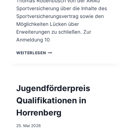
Thomas Rodenbüsch von der ARAG
B
Sportversicherung über die Inhalte des
U
Sportversicherungsvertrag sowie den
N
G
Möglichkeiten Lücken über
S
Erweiterungen zu schließen. Zur
L
Anmeldung 10
E
I
I
WEITERLESEN
T
N
E
F
R
O
J
R
U
M
N
Jugendförderpreis
A
I
T
2
Qualifikationen in
I
0
O
2
Horrenberg
N
6
E
O
N
25. Mai 2026
N