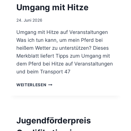
E
Umgang mit Hitze
L
D
L
I
)
E
24. Juni 2026
0
N
8
S
Umgang mit Hitze auf Veranstaltungen
/
T
Was ich tun kann, um mein Pferd bei
2
U
heißem Wetter zu unterstützen? Dieses
0
N
2
Merkblatt liefert Tipps zum Umgang mit
D
6
Ü
dem Pferd bei Hitze auf Veranstaltungen
B
und beim Transport 47
U
N
U
WEITERLESEN
G
M
S
G
L
A
E
N
I
G
T
Jugendförderpreis
M
E
I
R