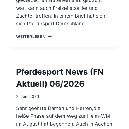
gewerblichen Güterverkehrs gedacht
A
E
T
war, kann auch Freizeitsportler und
N
I
Züchter treffen. In einem Brief hat sich
O
sich Pferdesport Deutschland…
N
E
N
WEITERLESEN
N
E
I
U
N
E
E
E
G
U
G
Pferdesport News (FN
-
E
R
N
Aktuell) 06/2026
E
S
G
T
E
2. Juni 2026
E
L
I
N
Sehr geehrte Damen und Herren,die
N
S
heiße Phase auf dem Weg zur Heim-WM
E
im August hat begonnen. Auch in Aachen
T