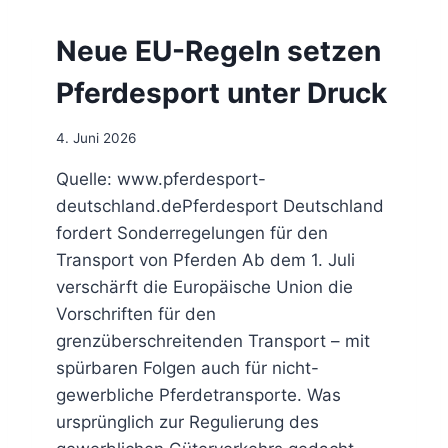
N
B
I
D
E
K
Neue EU-Regeln setzen
F
N
A
Ö
T
Pferdesport unter Druck
R
I
D
O
E
4. Juni 2026
N
R
E
P
Quelle: www.pferdesport-
N
R
deutschland.dePferdesport Deutschland
I
E
N
fordert Sonderregelungen für den
I
M
Transport von Pferden Ab dem 1. Juli
S
A
Q
verschärft die Europäische Union die
-
U
S
Vorschriften für den
A
A
grenzüberschreitenden Transport – mit
L
N
I
spürbaren Folgen auch für nicht-
D
F
gewerbliche Pferdetransporte. Was
H
I
O
ursprünglich zur Regulierung des
K
F