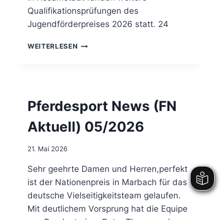
I
G
Qualifikationsprüfungen des
S
S
Jugendförderpreises 2026 statt. 24
Q
S
U
C
J
WEITERLESEN
A
H
U
L
U
G
I
T
E
F
Z
N
I
D
K
Pferdesport News (FN
F
A
Ö
T
Aktuell) 05/2026
R
I
D
O
E
21. Mai 2026
N
R
E
P
Sehr geehrte Damen und Herren,perfekt
N
R
ist der Nationenpreis in Marbach für das
I
E
N
deutsche Vielseitigkeitsteam gelaufen.
I
H
Mit deutlichem Vorsprung hat die Equipe
S
O
Q