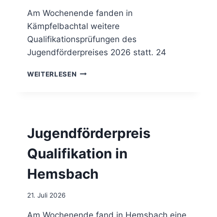
W
E
S
Am Wochenende fanden in
(
Kämpfelbachtal weitere
F
Qualifikationsprüfungen des
N
Jugendförderpreises 2026 statt. 24
A
K
J
T
WEITERLESEN
U
U
G
E
E
L
N
L
D
)
Jugendförderpreis
F
1
Ö
0
Qualifikation in
R
/
D
2
Hemsbach
E
0
R
2
P
6
21. Juli 2026
R
E
Am Wochenende fand in Hemsbach eine