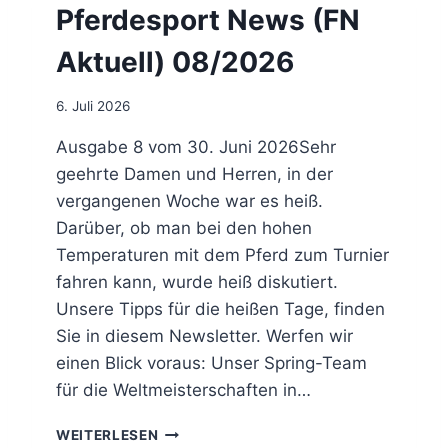
6
Pferdesport News (FN
I
L
Aktuell) 08/2026
D
E
R
6. Juli 2026
N
E
Ausgabe 8 vom 30. Juni 2026Sehr
W
geehrte Damen und Herren, in der
S
vergangenen Woche war es heiß.
0
Darüber, ob man bei den hohen
7
/
Temperaturen mit dem Pferd zum Turnier
2
fahren kann, wurde heiß diskutiert.
0
Unsere Tipps für die heißen Tage, finden
2
6
Sie in diesem Newsletter. Werfen wir
einen Blick voraus: Unser Spring-Team
für die Weltmeisterschaften in…
P
WEITERLESEN