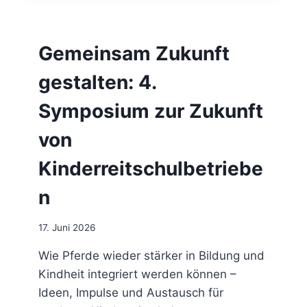
N
P
E
S
P
F
Gemeinsam Zukunft
P
Ü
I
R
gestalten: 4.
N
H
G
E
Symposium zur Zukunft
E
I
N
SS
von
E
T
Kinderreitschulbetriebe
E
M
n
P
E
R
17. Juni 2026
A
T
Wie Pferde wieder stärker in Bildung und
U
Kindheit integriert werden können –
R
Ideen, Impulse und Austausch für
E