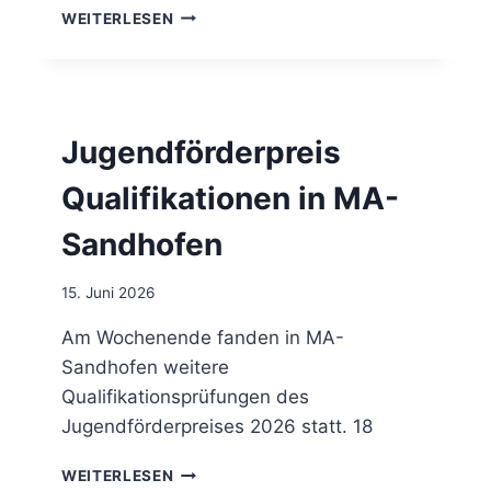
S
P
WEITERLESEN
Y
F
M
E
P
R
O
D
S
E
Jugendförderpreis
I
S
U
P
Qualifikationen in MA-
M
O
Z
R
Sandhofen
U
T
R
N
Z
E
15. Juni 2026
U
W
K
S
Am Wochenende fanden in MA-
U
(
Sandhofen weitere
N
F
Qualifikationsprüfungen des
F
N
T
Jugendförderpreises 2026 statt. 18
A
V
K
O
J
T
WEITERLESEN