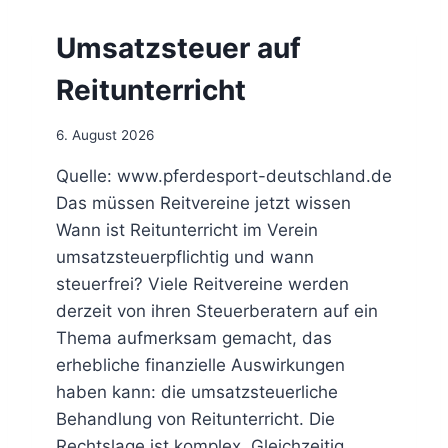
N
D
Umsatzsteuer auf
F
Ö
Reitunterricht
R
D
E
6. August 2026
R
P
Quelle: www.pferdesport-deutschland.de
R
Das müssen Reitvereine jetzt wissen
E
Wann ist Reitunterricht im Verein
I
umsatzsteuerpflichtig und wann
S
Q
steuerfrei? Viele Reitvereine werden
U
derzeit von ihren Steuerberatern auf ein
A
Thema aufmerksam gemacht, das
L
I
erhebliche finanzielle Auswirkungen
F
haben kann: die umsatzsteuerliche
I
Behandlung von Reitunterricht. Die
K
Rechtslage ist komplex. Gleichzeitig
A