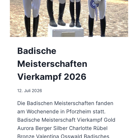
R
P
R
E
I
S
Q
Badische
U
A
Meisterschaften
L
I
Vierkampf 2026
F
I
K
12. Juli 2026
A
T
Die Badischen Meisterschaften fanden
I
am Wochenende in Pforzheim statt.
O
Badische Meisterschaft Vierkampf Gold
N
I
Aurora Berger Silber Charlotte Rübel
N
Bronze Valentina Osswald Badisches