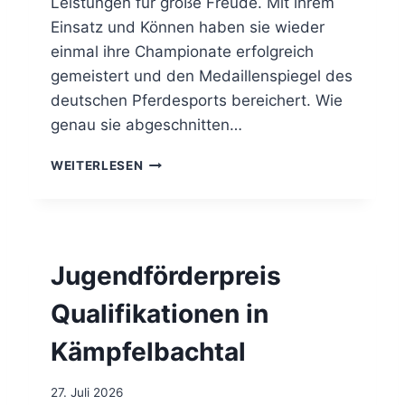
Leistungen für große Freude. Mit ihrem
S
L
Einsatz und Können haben sie wieder
E
einmal ihre Championate erfolgreich
I
gemeistert und den Medaillenspiegel des
T
deutschen Pferdesports bereichert. Wie
E
R
genau sie abgeschnitten…
A
U
P
WEITERLESEN
G
F
U
E
S
R
T
D
2
E
Jugendförderpreis
0
S
2
P
Qualifikationen in
6
O
O
R
Kämpfelbachtal
N
T
L
N
I
E
27. Juli 2026
N