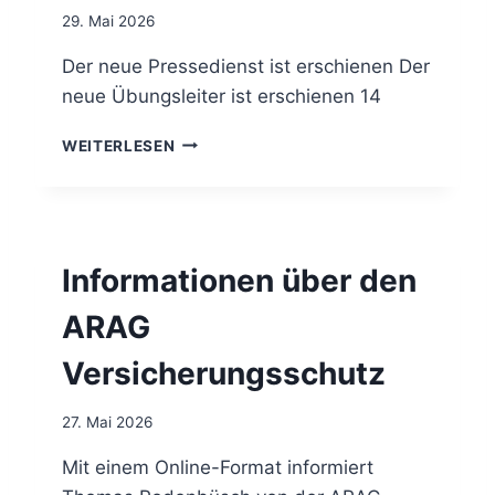
U
E
29. Mai 2026
C
W
K
S
Der neue Pressedienst ist erschienen Der
(
neue Übungsleiter ist erschienen 14
F
N
P
WEITERLESEN
A
R
K
E
T
S
U
S
E
E
Informationen über den
L
D
L
I
ARAG
)
E
0
N
Versicherungsschutz
6
S
/
T
2
U
27. Mai 2026
0
N
2
D
Mit einem Online-Format informiert
6
Ü