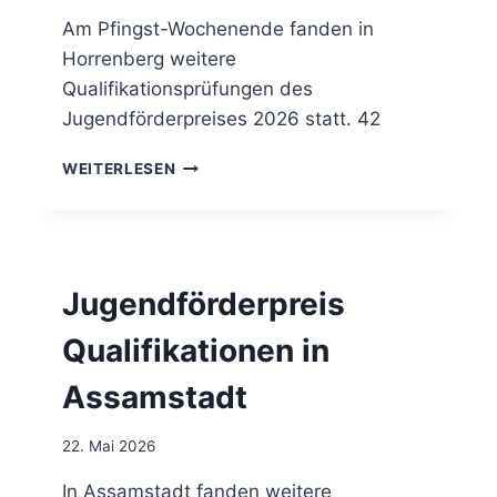
Ü
L
B
Am Pfingst-Wochenende fanden in
I
E
N
Horrenberg weitere
R
E
Qualifikationsprüfungen des
D
Jugendförderpreises 2026 statt. 42
E
N
J
A
WEITERLESEN
U
R
G
A
E
G
N
V
D
E
Jugendförderpreis
F
R
Ö
S
Qualifikationen in
R
I
D
C
Assamstadt
E
H
R
E
P
R
22. Mai 2026
R
U
E
In Assamstadt fanden weitere
N