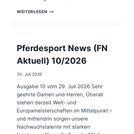
E
I
P
WEITERLESEN
T
R
U
E
N
S
T
S
E
E
Pferdesport News (FN
R
D
R
I
Aktuell) 10/2026
I
E
C
N
H
S
30. Juli 2026
T
T
U
Ausgabe 10 vom 29. Juli 2026 Sehr
N
geehrte Damen und Herren, Überall
D
stehen derzeit Welt- und
Ü
Europameisterschaften im Mittelpunkt –
B
U
und mittendrin sorgen unsere
N
Nachwuchstalente mit starken
G