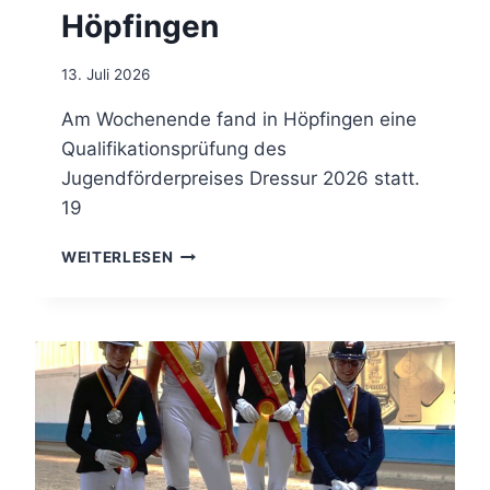
L
Höpfingen
C
L
H
E
N
13. Juli 2026
F
Ü
Am Wochenende fand in Höpfingen eine
R
Qualifikationsprüfung des
N
Jugendförderpreises Dressur 2026 statt.
O
19
R
D
J
B
WEITERLESEN
U
A
G
D
E
E
N
N
D
F
Ö
R
D
E