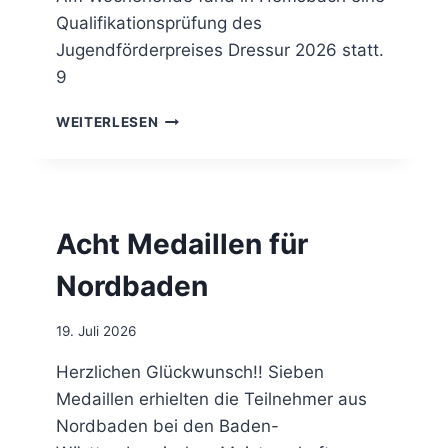
I
Qualifikationsprüfung des
S
Jugendförderpreises Dressur 2026 statt.
Q
9
U
A
J
L
WEITERLESEN
U
I
G
F
E
I
N
K
D
A
Acht Medaillen für
F
T
Ö
I
Nordbaden
R
O
D
N
E
E
19. Juli 2026
R
N
P
Herzlichen Glückwunsch!! Sieben
I
R
N
Medaillen erhielten die Teilnehmer aus
E
K
Nordbaden bei den Baden-
I
Ä