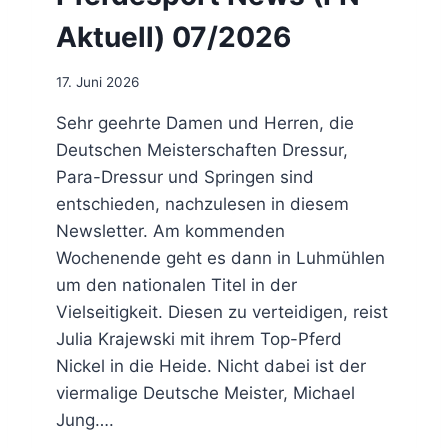
A
Aktuell) 07/2026
M
Z
U
17. Juni 2026
K
U
Sehr geehrte Damen und Herren, die
N
Deutschen Meisterschaften Dressur,
F
Para-Dressur und Springen sind
T
entschieden, nachzulesen in diesem
G
E
Newsletter. Am kommenden
S
Wochenende geht es dann in Luhmühlen
T
um den nationalen Titel in der
A
L
Vielseitigkeit. Diesen zu verteidigen, reist
T
Julia Krajewski mit ihrem Top-Pferd
E
Nickel in die Heide. Nicht dabei ist der
N
viermalige Deutsche Meister, Michael
:
4
Jung….
.