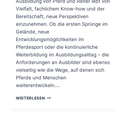
Ausbildung von Pferd und Reiter lebt von
R
Vielfalt, fachlichem Know-how und der
S
Bereitschaft, neue Perspektiven
C
H
einzunehmen. Ob die ersten Sprünge im
A
Gelände, neue
F
Entwicklungsmöglichkeiten im
T
E
Pferdesport oder die kontinuierliche
N
Weiterbildung im Ausbildungsalltag – die
V
Anforderungen an Ausbilder sind ebenso
I
vielseitig wie die Wege, auf denen sich
E
R
Pferde und Menschen
K
weiterentwickeln….
A
M
F
WEITERLESEN
P
N
F
A
2
U
0
S
2
B