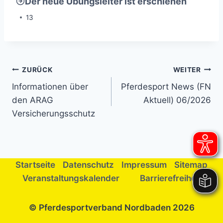
Der neue Übungsleiter ist erschienen
13
Beitragsnavigation
ZURÜCK
WEITER
Informationen über
Pferdesport News (FN
den ARAG
Aktuell) 06/2026
Versicherungsschutz
Startseite
Datenschutz
Impressum
Sitemap
Veranstaltungskalender
Barrierefreiheit
© Pferdesportverband Nordbaden 2026