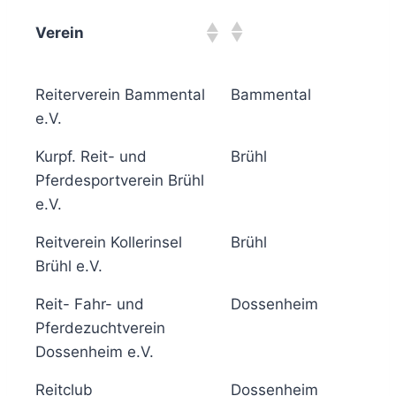
Verein
B
N
Verein
B
Reiterverein Bammental
Bammental
5
N
e.V.
Kurpf. Reit- und
Brühl
6
Pferdesportverein Brühl
e.V.
Reitverein Kollerinsel
Brühl
6
Brühl e.V.
Reit- Fahr- und
Dossenheim
5
Pferdezuchtverein
Dossenheim e.V.
Reitclub
Dossenheim
5