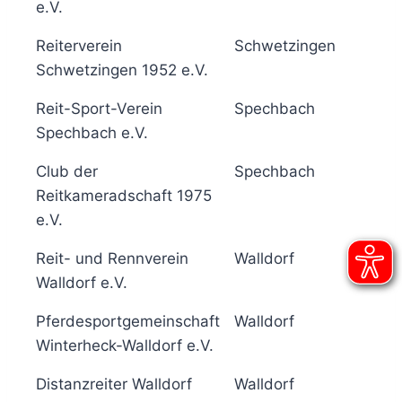
e.V.
Reiterverein
Schwetzingen
6
Schwetzingen 1952 e.V.
Reit-Sport-Verein
Spechbach
5
Spechbach e.V.
Club der
Spechbach
5
Reitkameradschaft 1975
e.V.
Reit- und Rennverein
Walldorf
5
Walldorf e.V.
Pferdesportgemeinschaft
Walldorf
5
Winterheck-Walldorf e.V.
Distanzreiter Walldorf
Walldorf
5