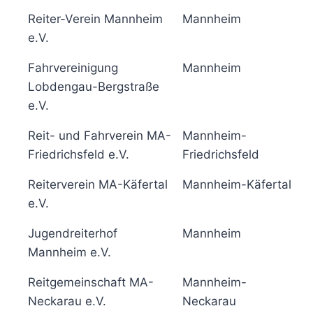
Reiter-Verein Mannheim
Mannheim
6
e.V.
Fahrvereinigung
Mannheim
6
Lobdengau-Bergstraße
e.V.
Reit- und Fahrverein MA-
Mannheim-
6
Friedrichsfeld e.V.
Friedrichsfeld
Reiterverein MA-Käfertal
Mannheim-Käfertal
6
e.V.
Jugendreiterhof
Mannheim
6
Mannheim e.V.
Reitgemeinschaft MA-
Mannheim-
6
Neckarau e.V.
Neckarau