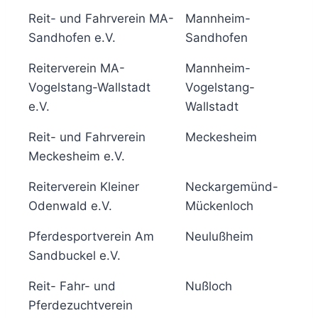
Reit- und Fahrverein MA-
Mannheim-
6
Sandhofen e.V.
Sandhofen
Reiterverein MA-
Mannheim-
6
Vogelstang-Wallstadt
Vogelstang-
e.V.
Wallstadt
Reit- und Fahrverein
Meckesheim
5
Meckesheim e.V.
Reiterverein Kleiner
Neckargemünd-
5
Odenwald e.V.
Mückenloch
Pferdesportverein Am
Neulußheim
6
Sandbuckel e.V.
Reit- Fahr- und
Nußloch
5
Pferdezuchtverein