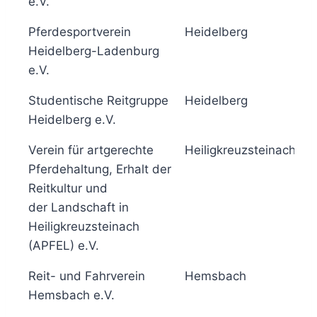
e.V.
Pferdesportverein
Heidelberg
5
Heidelberg-Ladenburg
e.V.
Studentische Reitgruppe
Heidelberg
5
Heidelberg e.V.
Verein für artgerechte
Heiligkreuzsteinach
5
Pferdehaltung, Erhalt der
Reitkultur und
der Landschaft in
Heiligkreuzsteinach
(APFEL) e.V.
Reit- und Fahrverein
Hemsbach
6
Hemsbach e.V.