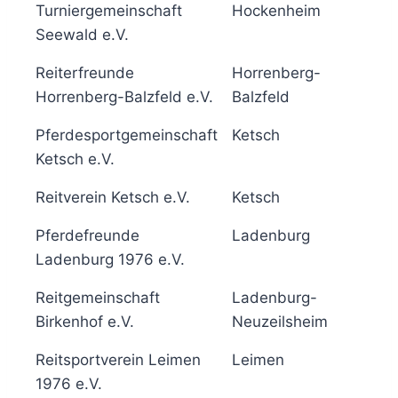
Turniergemeinschaft
Hockenheim
6
Seewald e.V.
Reiterfreunde
Horrenberg-
5
Horrenberg-Balzfeld e.V.
Balzfeld
Pferdesportgemeinschaft
Ketsch
6
Ketsch e.V.
Reitverein Ketsch e.V.
Ketsch
6
Pferdefreunde
Ladenburg
6
Ladenburg 1976 e.V.
Reitgemeinschaft
Ladenburg-
6
Birkenhof e.V.
Neuzeilsheim
Reitsportverein Leimen
Leimen
5
1976 e.V.