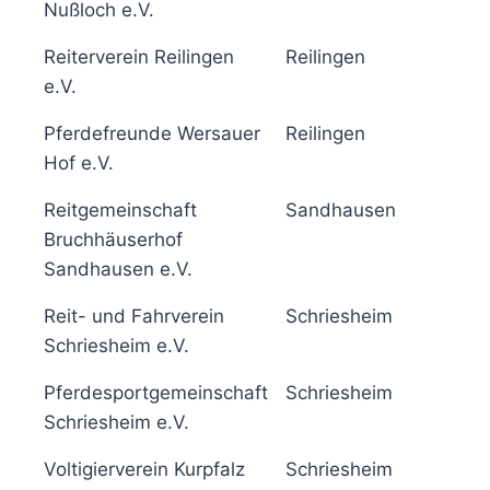
Nußloch e.V.
Reiterverein Reilingen
Reilingen
6
e.V.
Pferdefreunde Wersauer
Reilingen
6
Hof e.V.
Reitgemeinschaft
Sandhausen
5
Bruchhäuserhof
Sandhausen e.V.
Reit- und Fahrverein
Schriesheim
6
Schriesheim e.V.
Pferdesportgemeinschaft
Schriesheim
6
Schriesheim e.V.
Voltigierverein Kurpfalz
Schriesheim
6