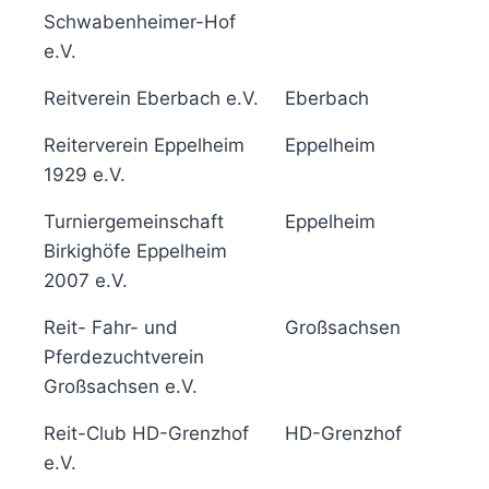
Schwabenheimer-Hof
e.V.
Reitverein Eberbach e.V.
Eberbach
5
Reiterverein Eppelheim
Eppelheim
5
1929 e.V.
Turniergemeinschaft
Eppelheim
5
Birkighöfe Eppelheim
2007 e.V.
Reit- Fahr- und
Großsachsen
6
Pferdezuchtverein
Großsachsen e.V.
Reit-Club HD-Grenzhof
HD-Grenzhof
5
e.V.