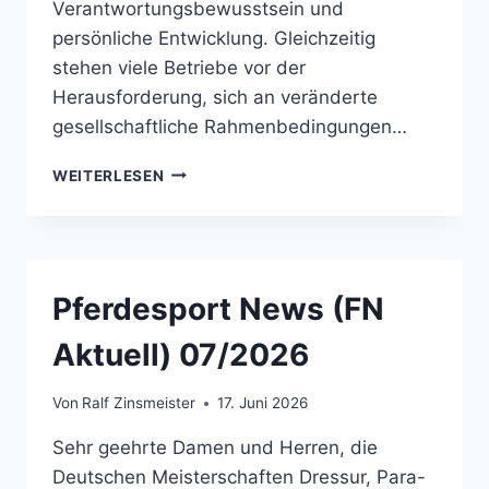
Verantwortungsbewusstsein und
persönliche Entwicklung. Gleichzeitig
stehen viele Betriebe vor der
Herausforderung, sich an veränderte
gesellschaftliche Rahmenbedingungen…
GEMEINSAM
WEITERLESEN
ZUKUNFT
GESTALTEN:
4.
SYMPOSIUM
ZUR
Pferdesport News (FN
ZUKUNFT
VON
Aktuell) 07/2026
KINDERREITSCHULBETRIEBEN
Von
Ralf Zinsmeister
17. Juni 2026
Sehr geehrte Damen und Herren, die
Deutschen Meisterschaften Dressur, Para-