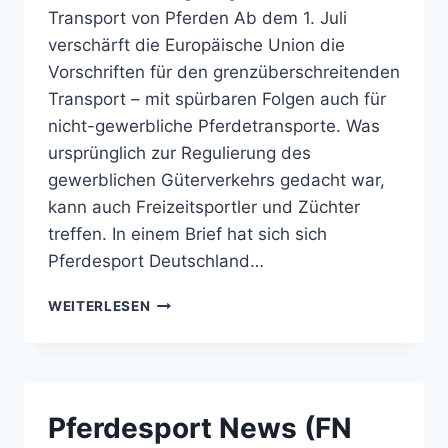
Transport von Pferden Ab dem 1. Juli
verschärft die Europäische Union die
Vorschriften für den grenzüberschreitenden
Transport – mit spürbaren Folgen auch für
nicht-gewerbliche Pferdetransporte. Was
ursprünglich zur Regulierung des
gewerblichen Güterverkehrs gedacht war,
kann auch Freizeitsportler und Züchter
treffen. In einem Brief hat sich sich
Pferdesport Deutschland…
NEUE
WEITERLESEN
EU-
REGELN
SETZEN
PFERDESPORT
UNTER
Pferdesport News (FN
DRUCK