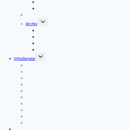
Meisterschaften
Versammlungen
Downloads
Untermenü
Archiv
umschalten
Archiv 2026
Archiv 2025
Archiv 2024
Archiv alte Homepage
Untermenü
Infodienste
umschalten
Pressedienst
Übungsleiter AKTUELL
FN Aktuell
FN Ausbilder News
FN Servicebrief
FNNewsletter für Vereine + Betriebe
Pferd & Mensch
PM Newsletter
Sport in BW
Benedetto
Impressum