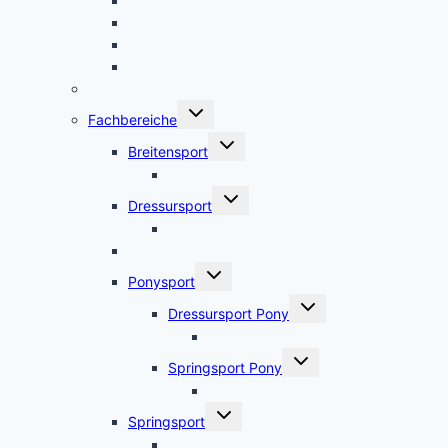
Reiterring Hügelland
Reiterring Kraichgau-Neckar-Odenwald
Reiterring Main-Tauber-Kreis
Vorstandswechsel melden
Sondermitglieder des LV
Untermenü
Fachbereiche
umschalten
Untermenü
Breitensport
umschalten
Pferdekennzeichen
Untermenü
Dressursport
umschalten
Kader Dressur Pferd
Fahren
Untermenü
Ponysport
umschalten
Untermenü
Dressursport Pony
umschalten
Kader Dressur Pony
Untermenü
Springsport Pony
umschalten
Kader Springen Pony
Untermenü
Springsport
umschalten
Kader Springen Pferd