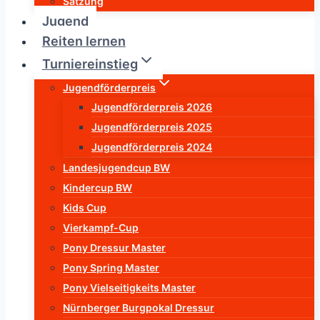
Satzung
Jugend
Reiten lernen
Turniereinstieg
Jugendförderpreis
Jugendförderpreis 2026
Jugendförderpreis 2025
Jugendförderpreis 2024
Landesjugendcup BW
Kindercup BW
Kids Cup
Vierkampf-Cup
Pony Dressur Master
Pony Spring Master
Pony Vielseitigkeits Master
Nürnberger Burgpokal Dressur