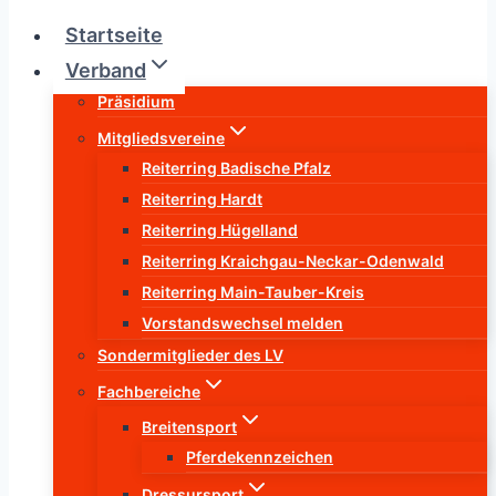
Startseite
Verband
Präsidium
Mitgliedsvereine
Reiterring Badische Pfalz
Reiterring Hardt
Reiterring Hügelland
Reiterring Kraichgau-Neckar-Odenwald
Reiterring Main-Tauber-Kreis
Vorstandswechsel melden
Sondermitglieder des LV
Fachbereiche
Breitensport
Pferdekennzeichen
Dressursport