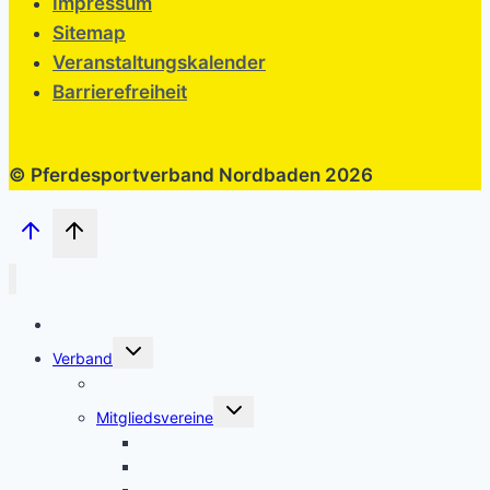
Impressum
Sitemap
Veranstaltungskalender
Barrierefreiheit
© Pferdesportverband Nordbaden 2026
Startseite
Untermenü
Verband
umschalten
Präsidium
Untermenü
Mitgliedsvereine
umschalten
Reiterring Badische Pfalz
Reiterring Hardt