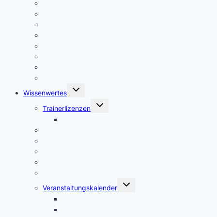
Pony Spring Master
Pony Vielseitigkeits Master
Nürnberger Burgpokal Dressur
Nürnberger Burgpokal Springen
Young Talent Tour
Iwest Cup Dressur
BW-Bank Hallenchampionat
8er Team
Untermenü
Wissenwertes
umschalten
Untermenü
Trainerlizenzen
umschalten
Onlinelizenzverlängerung
Versicherungsschutz
Lotterien und Tombolas sind genehmigungspflichtig
DSGVO
Schwarzes Brett
Sitemap
Untermenü
Veranstaltungskalender
umschalten
Jugendförderpreis
LandesJugendCup