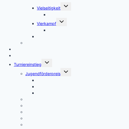
Untermenü
Vielseitigkeit
umschalten
Kader Vielseitigkeit
Untermenü
Vierkampf
umschalten
Vierkampf-Cup
Voltigieren
Satzung
Jugend
Reiten lernen
Untermenü
Turniereinstieg
umschalten
Untermenü
Jugendförderpreis
umschalten
Jugendförderpreis 2026
Jugendförderpreis 2025
Jugendförderpreis 2024
Landesjugendcup BW
Kindercup BW
Kids Cup
Vierkampf-Cup
Pony Dressur Master