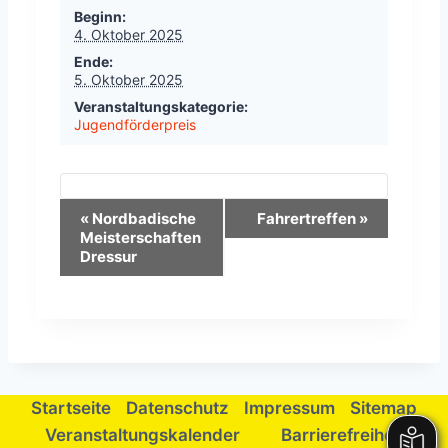
Beginn:
4. Oktober 2025
Ende:
5. Oktober 2025
Veranstaltungskategorie:
Jugendförderpreis
V
«
Nordbadische
Fahrertreffen
»
Meisterschaften
e
Dressur
r
a
n
s
Startseite
Datenschutz
Impressum
Sitemap
t
Veranstaltungskalender
Barrierefreiheit