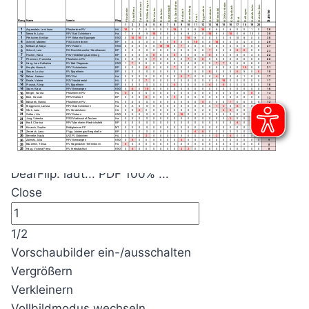
DearFlip: lädt... PDF 100% ...
Close
1/2
Vorschaubilder ein-/ausschalten
Vergrößern
Verkleinern
Vollbildmodus wechseln