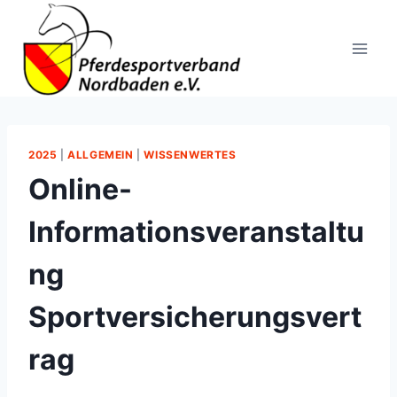
Zum
Inhalt
springen
2025
|
ALLGEMEIN
|
WISSENWERTES
Online-
Informationsveranstaltu
ng
Sportversicherungsvert
rag