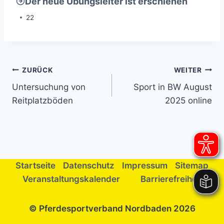
Der neue Übungsleiter ist erschienen
22
Beitragsnavigation
ZURÜCK
WEITER
Untersuchung von
Sport in BW August
Reitplatzböden
2025 online
Startseite
Datenschutz
Impressum
Sitemap
Veranstaltungskalender
Barrierefreiheit
© Pferdesportverband Nordbaden 2026