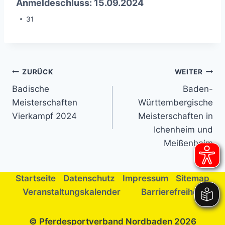
Anmeldeschluss: 15.09.2024
31
Beitragsnavigation
ZURÜCK
WEITER
Badische
Baden-
Meisterschaften
Württembergische
Vierkampf 2024
Meisterschaften in
Ichenheim und
Meißenheim
Startseite
Datenschutz
Impressum
Sitemap
Veranstaltungskalender
Barrierefreiheit
© Pferdesportverband Nordbaden 2026